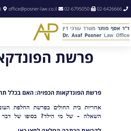
02-6426666
02-6795050
office@posner-law.co.il
נו
פרשת הפונדקאו
פרשת הפונדקאות הכפויה: האם בכלל תהי
השאלה - של מי הילד? בסופו של דבר נ
לקריאת הכתבה המלאה לחצו
כאן